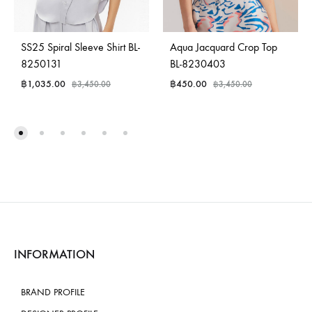
SS25 Spiral Sleeve Shirt BL-
Aqua Jacquard Crop Top
8250131
BL-8230403
฿
1,035.00
฿
450.00
฿
3,450.00
฿
3,450.00
INFORMATION
BRAND PROFILE