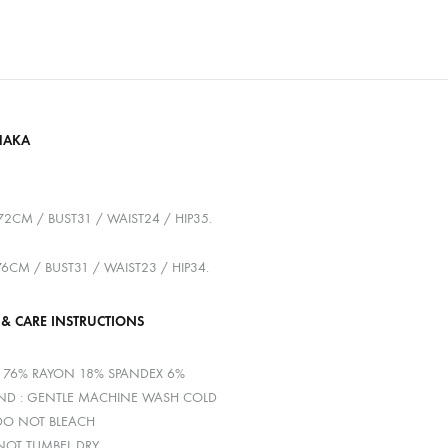
HAKA
72CM / BUST31 / WAIST24 / HIP35.
176CM / BUST31 / WAIST23 / HIP34.
 & CARE INSTRUCTIONS
R 76% RAYON 18% SPANDEX 6%
D : GENTLE MACHINE WASH COLD
 DO NOT BLEACH
 NOT TUMBEL DRY