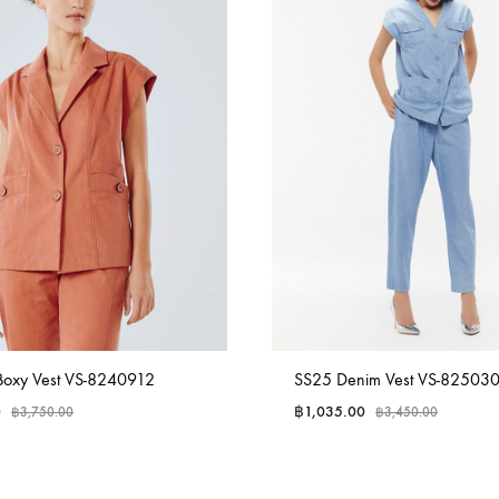
oxy Vest VS-8240912
SS25 Denim Vest VS-82503
0
฿
1,035.00
฿
3,750.00
฿
3,450.00