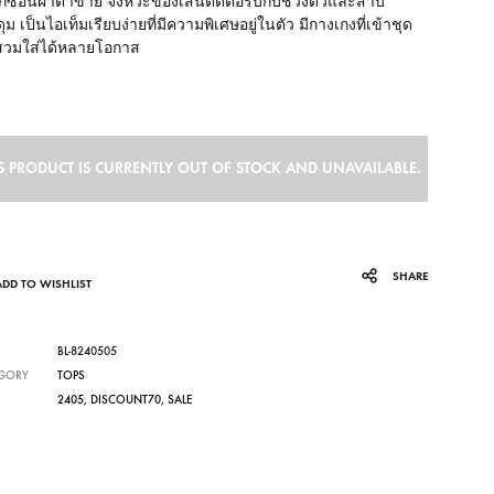
ซ้อนผ้าตาข่าย จังหวะของเส้นตัดต่อรับกับช่วงตัวและสาบ
ุม เป็นไอเท็มเรียบง่ายที่มีความพิเศษอยู่ในตัว มีกางเกงที่เข้าชุด
สวมใส่ได้หลายโอกาส
S PRODUCT IS CURRENTLY OUT OF STOCK AND UNAVAILABLE.
SHARE
ADD TO WISHLIST
BL-8240505
GORY
TOPS
2405
,
DISCOUNT70
,
SALE