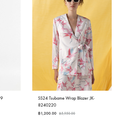
09
SS24 Tsubame Wrap Blazer JK-
8240220
฿
1,200.00
฿
5,950.00