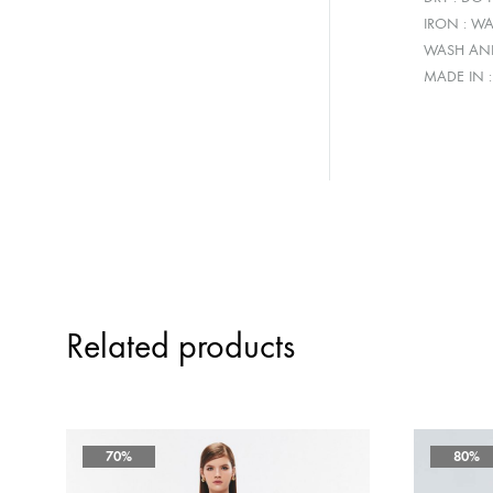
IRON : W
WASH AND
MADE IN 
Related products
70%
80%