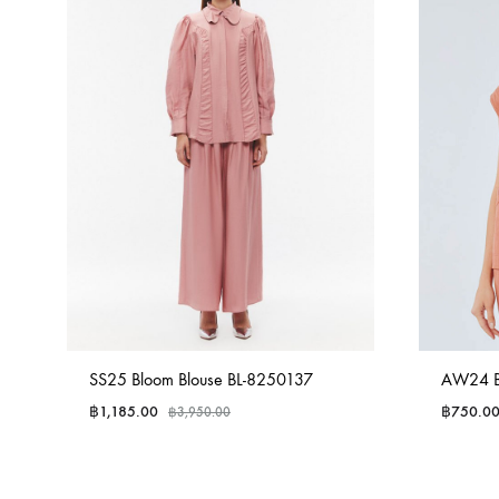
SS25 Bloom Blouse BL-8250137
AW24 B
฿
1,185.00
฿
750.0
฿
3,950.00