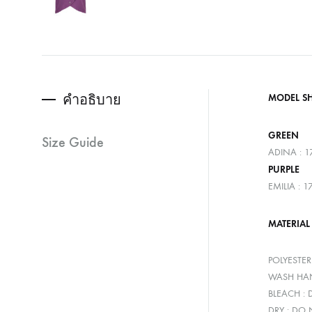
คำอธิบาย
MODEL S
GREEN
Size Guide
ADINA : 1
PURPLE
EMILIA : 
MATERIAL
POLYESTE
WASH HAN
BLEACH :
DRY : DO