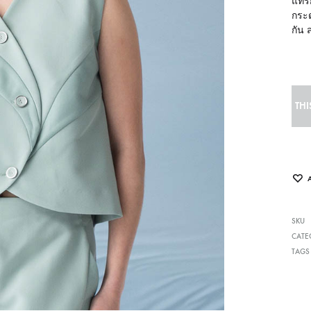
แทรก
กระด
กัน 
THI
SKU
CATE
TAGS