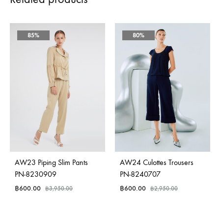
85%
80%
AW23 Piping Slim Pants
AW24 Culottes Trousers
PN-8230909
PN-8240707
฿
600.00
฿
600.00
฿
3,950.00
฿
2,950.00