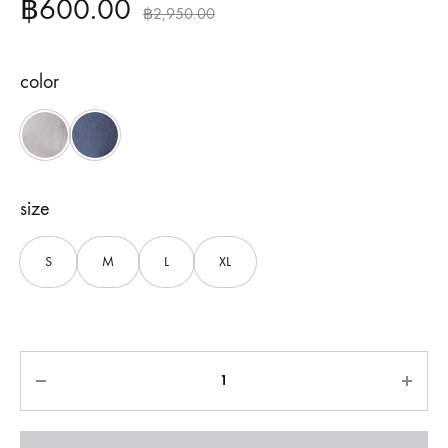
฿
600.00
฿
2,950.00
color
Grey
Navy
size
S
M
L
XL
Quantity