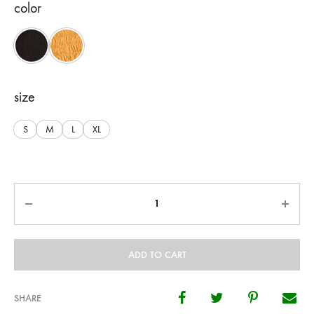
color
Black
Yellow
size
S
M
L
XL
Quantity
ADD TO CART
SHARE