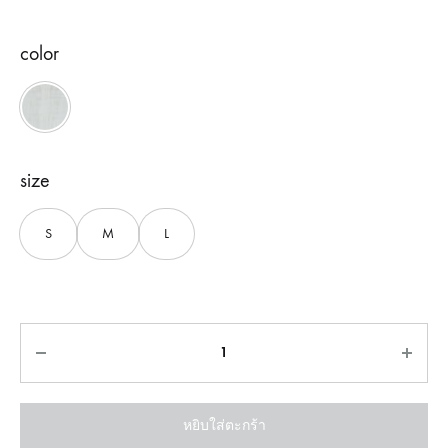
color
White
size
S
M
L
จำนวน
หยิบใส่ตะกร้า