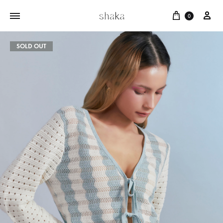
Cart
My 
0
SOLD OUT