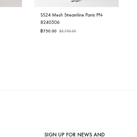
SS24 Mesh Streamline Pants PN-
8240506
฿
750.00
฿
3,750.00
SIGN UP FOR NEWS AND