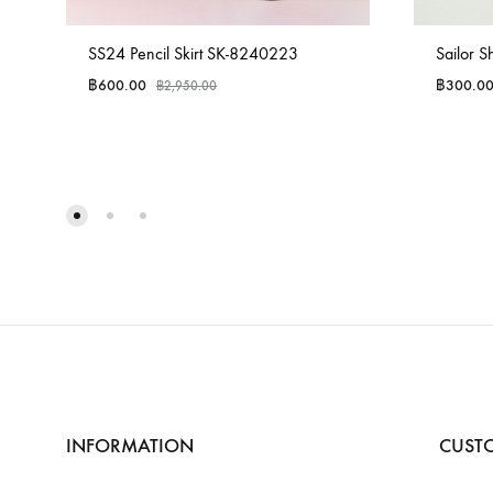
SS24 Pencil Skirt SK-8240223
Sailor 
฿
600.00
฿
300.0
฿
2,950.00
INFORMATION
CUSTO