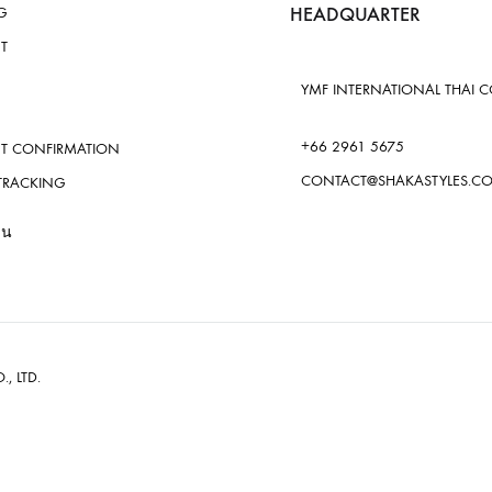
HEADQUARTER
G
T
YMF INTERNATIONAL THAI CO.
+66 2961 5675
T CONFIRMATION
CONTACT@SHAKASTYLES.C
TRACKING
าน
., LTD.