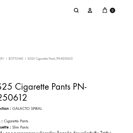
Cart
Search
Sign in
0
NTACT
SALE
ลัก
BOTTOMS
SS25 Cigarette Pants PN-8250612
: @Shakastyles
KU
25 Cigarette Pants PN-
a : Shaka Flagship Store
250612
ction :
GALACTO SPIRAL
 :
Cigarette Pants
uette :
Slim Pants