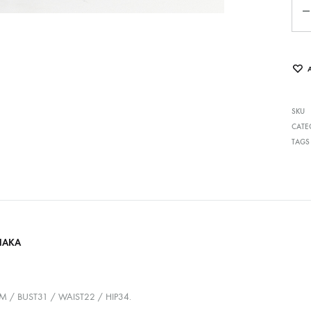
SKU
CATE
TAGS
HAKA
CM / BUST31 / WAIST22 / HIP34.