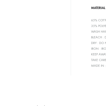
MATERIAL
65% COT
35% POLY
WASH HAN
BLEACH :
DRY : DO
IRON : IR
KEEP AWA
TAKE CAR
MADE IN 