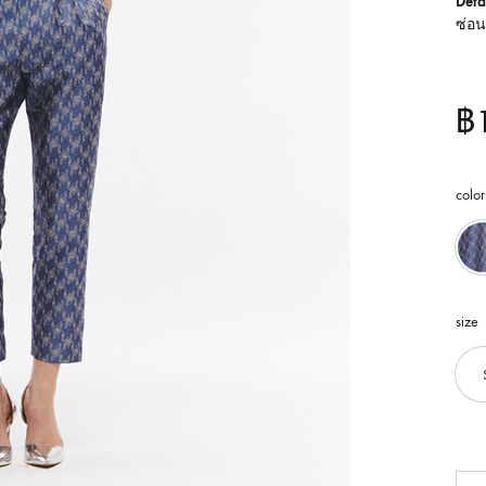
Detai
ซ่อน
฿
color
size
จำ