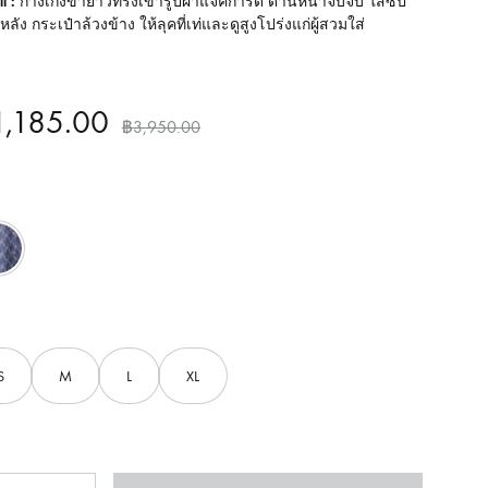
l :
กางเกงขายาวทรงเข้ารูปผ้าแจ็คการ์ด ด้านหน้าจับจีบ ใส่ซิป
หลัง กระเป๋าล้วงข้าง ให้ลุคที่เท่และดูสูงโปร่งแก่ผู้สวมใส่
1,185.00
฿
3,950.00
Blue
S
M
L
XL
นวน