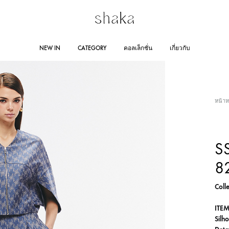
Shakastyles.com
Contemporary
NEW IN
CATEGORY
คอลเล็กชั่น
เกี่ยวกับ
|
women's
Shaka
wear
Online
that
RING SUMMER 2025
STORE LOCATION
DRESSES
AUTUMN WINTER 2024
JUMPSUITES
CO
หน้าห
Store
accentuates
outstanding
Line 
woman
AUTUMN WINTER 2023
RA
SS
Lazad
and
8
self-
confident
Colle
personality
ITEM
Silho