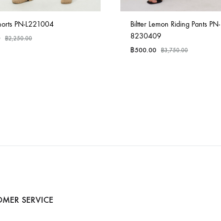
Shorts PN-L221004
Biltter Lemon Riding Pants PN-
8230409
0
฿
2,250.00
฿
500.00
฿
3,750.00
MER SERVICE