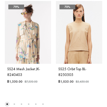
79%
70%
SS24 Mesh Jacket JK-
SS25 Orbit Top BL-
8240403
8250505
฿
1,550.00
฿
1,035.00
฿
7,550.00
฿
3,450.00