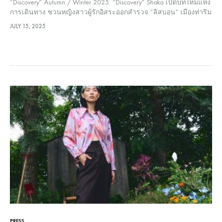
“Discovery” Autumn / Winter 2025: “Discovery” Shaka เปิดบทใหม่แห่ง
การเดินทาง ชวนหญิงสาวผู้รักอิสระออกสำรวจ “ลิสบอน” เมืองท่าริม
ทะเลที่หลอมรวมวัฒนธรรมจากหลากหลายมุมโลก ทั้งยุโรป อาหรับ
JULY 15, 2025
ไปจนถึงเอเชีย ด้วยแรงบันดาลใจจากศิลปะ สถาปัตยกรรม และเรื่อง
ราวในยุค Age of Discovery…
PRESS