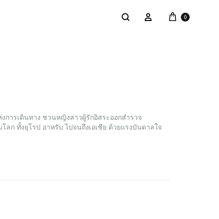
Cart
Search
Sign in
0
NTACT
SALE
: @Shakastyles
่แห่งการเดินทาง ชวนหญิงสาวผู้รักอิสระออกสำรวจ
ลก ทั้งยุโรป อาหรับ ไปจนถึงเอเชีย ด้วยแรงบันดาลใจ
KU
a : Shaka Flagship Store