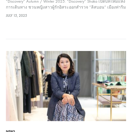
“Discovery” Autumn / Winter 2025: “Discovery” Shaka เปิดบทใหม่แห่ง
การเดินทาง ชวนหญิงสาวผู้รักอิสระออกสำรวจ “ลิสบอน” เมืองท่าริม
ทะเลที่หลอมรวมวัฒนธรรมจากหลากหลายมุมโลก ทั้งยุโรป อาหรับ
JULY 15, 2025
ไปจนถึงเอเชีย ด้วยแรงบันดาลใจจากศิลปะ สถาปัตยกรรม และเรื่อง
ราวในยุค Age of Discovery…
NEWS