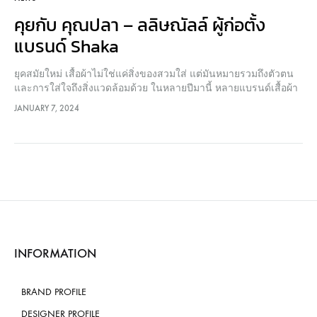
คุยกับ คุณปลา – ลลิษณัลล์ ผู้ก่อตั้ง
แบรนด์ Shaka
ยุคสมัยใหม่ เสื้อผ้าไม่ใช่แค่สิ่งของสวมใส่ แต่มันหมายรวมถึงตัวตน
และการใส่ใจถึงสิ่งแวดล้อมด้วย ในหลายปีมานี้ หลายแบรนด์เสื้อผ้า
ไม่ว่าจะระดับ Global หรือ Local จึงต้องทำงานหนักขึ้น เพื่อตอบทั้ง
JANUARY 7, 2024
โจทย์ลูกค้าให้มีความมั่นใจและรักในตัวเองเมื่อหยิบจับมาสวมใส่
รวมถึงตอบโจทย์สังคมในเรื่องกระบวนการผลิตที่ใส่ใจปัญหาสิ่ง
แวดล้อม แต่อาจจะไม่ใช่ปัญหาใหญ่ของ Shaka แบรนด์แฟชันไทย
กลิ่นอายญี่ปุ่น ที่ก่อตั้งโดยคุณ ปลา – ลลิษณัลล์ ขะมาลา…
INFORMATION
BRAND PROFILE
DESIGNER PROFILE