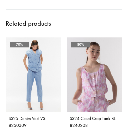
Related products
70%
80%
SS25 Denim Vest VS-
SS24 Cloud Crop Tank BL-
8250309
8240208