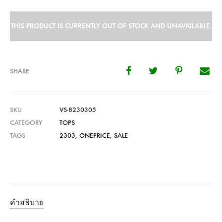
THIS PRODUCT IS CURRENTLY OUT OF STOCK AND UNAVAILABLE.
SHARE
SKU
VS-8230305
CATEGORY
TOPS
TAGS
2303
,
ONEPRICE
,
SALE
คำอธิบาย