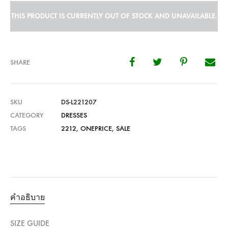
THIS PRODUCT IS CURRENTLY OUT OF STOCK AND UNAVAILABLE.
SHARE
SKU
DS-L221207
CATEGORY
DRESSES
TAGS
2212
,
ONEPRICE
,
SALE
คำอธิบาย
SIZE GUIDE