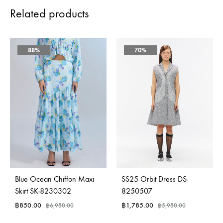
Related products
88%
70%
Blue Ocean Chiffon Maxi
SS25 Orbit Dress DS-
Skirt SK-8230302
8250507
฿
850.00
฿
1,785.00
฿
6,950.00
฿
5,950.00