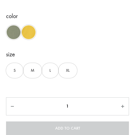
color
Green
Yellow
size
S
M
L
XL
Quantity
ADD TO CART