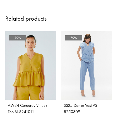
Related products
80%
70%
AW24 Corduroy V-neck
SS25 Denim Vest VS-
Top BL-8241011
8250309