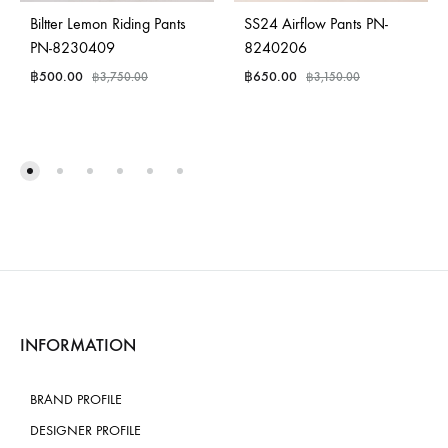
Biltter Lemon Riding Pants
SS24 Airflow Pants PN-
PN-8230409
8240206
฿
500.00
฿
650.00
฿
3,750.00
฿
3,150.00
INFORMATION
BRAND PROFILE
DESIGNER PROFILE