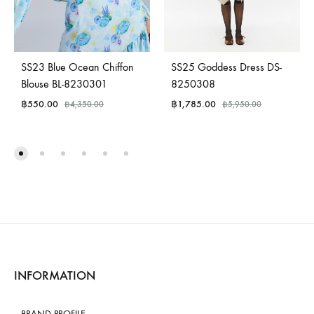
SS23 Blue Ocean Chiffon
SS25 Goddess Dress DS-
Blouse BL-8230301
8250308
฿
550.00
฿
1,785.00
฿
4,350.00
฿
5,950.00
INFORMATION
BRAND PROFILE