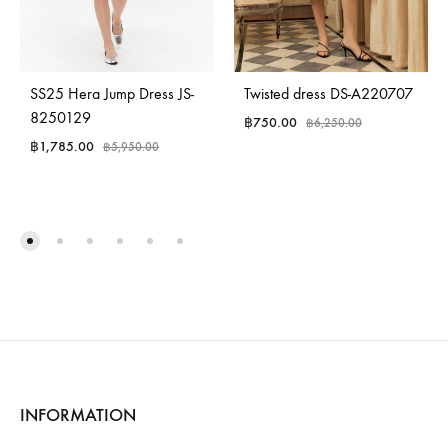
SS25 Hera Jump Dress JS-
Twisted dress DS-A220707
8250129
฿
750.00
฿
6,250.00
฿
1,785.00
฿
5,950.00
INFORMATION