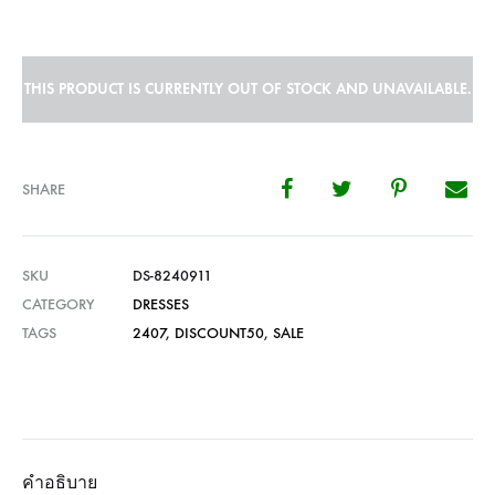
THIS PRODUCT IS CURRENTLY OUT OF STOCK AND UNAVAILABLE.
SHARE
SKU
DS-8240911
CATEGORY
DRESSES
TAGS
2407
,
DISCOUNT50
,
SALE
คำอธิบาย