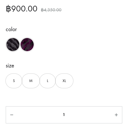
฿
900.00
฿
4,350.00
color
Black
Purple
size
S
M
L
XL
Quantity