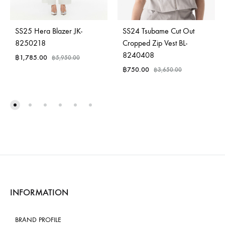
SS25 Hera Blazer JK-
SS24 Tsubame Cut Out
8250218
Cropped Zip Vest BL-
8240408
฿
1,785.00
฿
5,950.00
฿
750.00
฿
3,650.00
INFORMATION
BRAND PROFILE