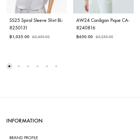
SS25 Spiral Sleeve Shirt BL-
AW24 Cardigan Pique CA-
8250131
8240816
฿
1,035.00
฿
650.00
฿
3,450.00
฿
3,250.00
INFORMATION
BRAND PROFILE