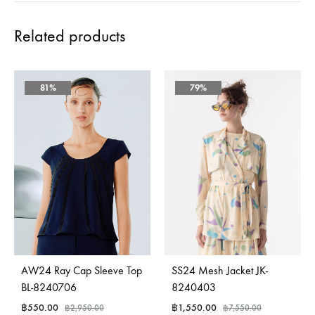
Related products
81%
79%
AW24 Ray Cap Sleeve Top
SS24 Mesh Jacket JK-
BL-8240706
8240403
฿
550.00
฿
1,550.00
฿
2,950.00
฿
7,550.00