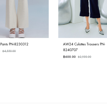
 Pants PN-8230312
AW24 Culottes Trousers PN-
8240707
0
฿
4,550.00
฿
600.00
฿
2,950.00