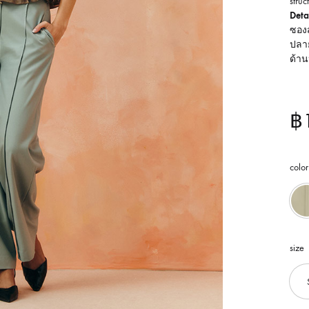
struc
Detai
ซองส
ปลาย
ด้าน
฿
color
size