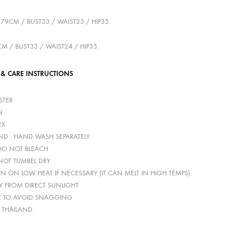
179CM / BUST33 / WAIST23 / HIP35.
CM / BUST33 / WAIST24 / HIP35.
 & CARE INSTRUCTIONS
STER
N
EX
D : HAND WASH SEPARATELY
 DO NOT BLEACH
 NOT TUMBEL DRY
ON ON LOW HEAT IF NECESSARY (IT CAN MELT IN HIGH TEMPS)
Y FROM DIRECT SUNLIGHT
E TO AVOID SNAGGING
: THAILAND