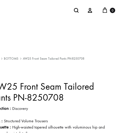
Cart
Search
Sign in
0
NTACT
SALE
BOTTOMS
AW25 Front Seam Tailored Pants PN-8250708
: @Shakastyles
KU
W25 Front Seam Tailored
a : Shaka Flagship Store
ants PN-8250708
ction :
Discovery
 :
Structured Volume Trousers
uette :
High-waisted tapered silhouette with voluminous hip and