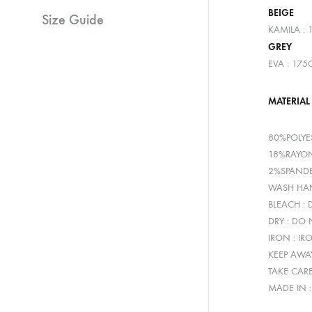
BEIGE
Size Guide
KAMILA : 
GREY
EVA : 175
MATERIAL
80%POLYE
18%RAYO
2%SPAND
WASH HAN
BLEACH :
DRY : DO
IRON : IR
KEEP AWA
TAKE CAR
MADE IN 