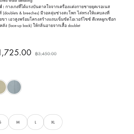
tured waist detailing
l :
กางเกงที่ได้แรงบันดาลใจจากเครื่องแต่งกายชายยุคเรอเนส
์ (doublets & breeches) มีวอลลุ่มช่วงสะโพก ไล่ทรงให้แคบลงที่
ขา เอวสูงพร้อมโครงสร้างแถบเข็มขัดโอเวอร์ไซซ์ ดีเทลผูกเชือก
หลัง (lace-up back) ให้กลิ่นอายจากเสื้อ doublet
1,725.00
฿
3,450.00
Beige
Grey
S
M
L
XL