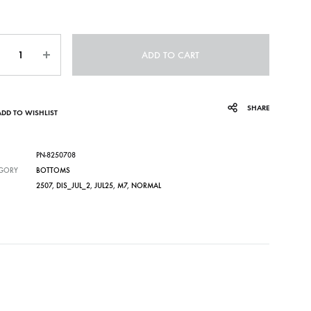
ntity
ADD TO CART
SHARE
ADD TO WISHLIST
PN-8250708
GORY
BOTTOMS
2507
,
DIS_JUL_2
,
JUL25
,
M7
,
NORMAL