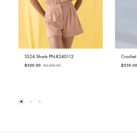
SS24 Shorts PN-8240112
Crochet
฿
500.00
฿
550.0
฿
2,450.00