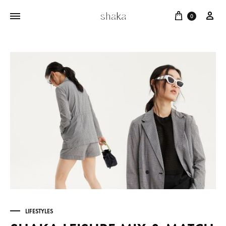
Cart
บัญ
0
LIFESTYLES