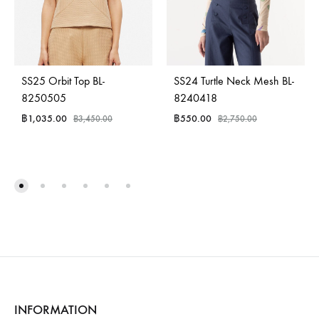
SS25 Orbit Top BL-
SS24 Turtle Neck Mesh BL-
8250505
8240418
฿
1,035.00
฿
550.00
฿
3,450.00
฿
2,750.00
INFORMATION