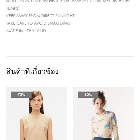
IRON : IRON ON LOW HEAT IF NECESSARY (IT CAN MELT IN HIGH
TEMPS)
KEEP AWAY FROM DIRECT SUNLIGHT
TAKE CARE TO AVOID SNAGGING
MADE IN : THAILAND
สินค้าที่เกี่ยวข้อง
70%
80%