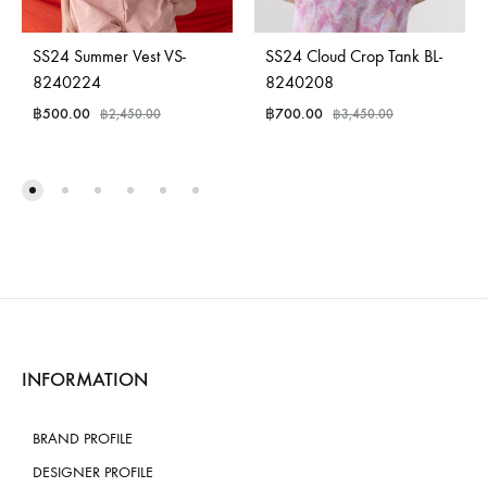
SS24 Summer Vest VS-
SS24 Cloud Crop Tank BL-
8240224
8240208
฿
500.00
฿
700.00
฿
2,450.00
฿
3,450.00
INFORMATION
BRAND PROFILE
DESIGNER PROFILE