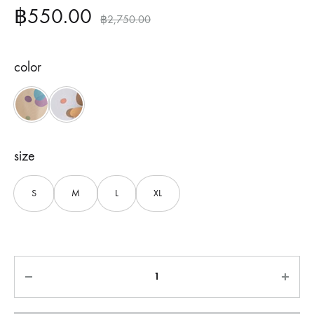
฿
550.00
฿
2,750.00
color
Cream
Grey
size
S
M
L
XL
Quantity