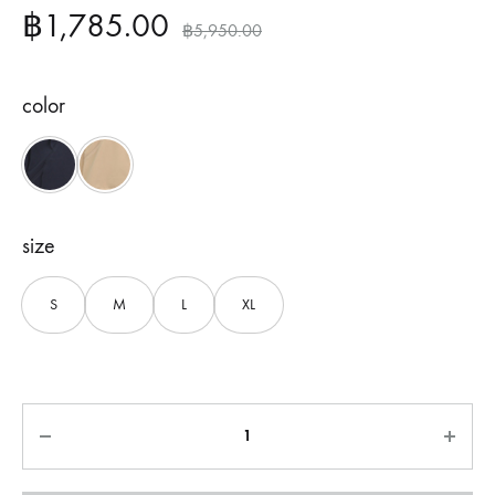
฿
1,785.00
฿
5,950.00
color
Grey
Khaki
size
S
M
L
XL
Quantity