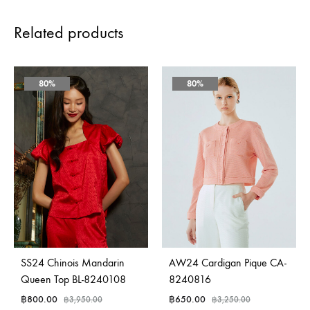
Related products
80%
80%
SS24 Chinois Mandarin
AW24 Cardigan Pique CA-
Queen Top BL-8240108
8240816
฿
800.00
฿
650.00
฿
3,950.00
฿
3,250.00