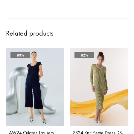
Related products
80%
82%
AW24 Culottes Trousers
SS24 Knit Pleate Dress DS-