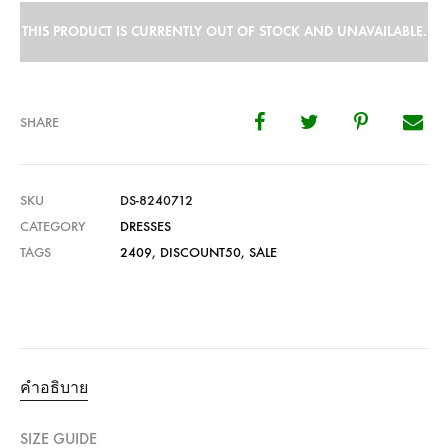
THIS PRODUCT IS CURRENTLY OUT OF STOCK AND UNAVAILABLE.
SHARE
SKU
DS-8240712
CATEGORY
DRESSES
TAGS
2409
,
DISCOUNT50
,
SALE
คำอธิบาย
SIZE GUIDE