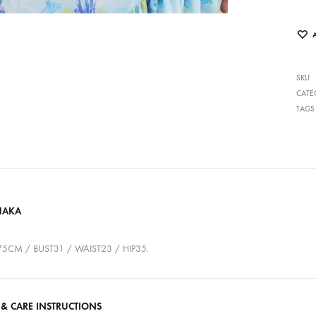
SKU
CATE
TAGS
HAKA
5CM / BUST31 / WAIST23 / HIP35.
 & CARE INSTRUCTIONS