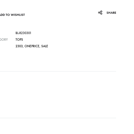
SHARE
ADD TO WISHLIST
BL-8230301
GORY
TOPS
2303
,
ONEPRICE
,
SALE