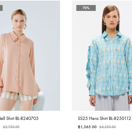
70%
ll Shirt BL-8240705
SS25 Hera Shirt BL-8250112
0
฿
1,365.00
฿
3,750.00
฿
4,550.00