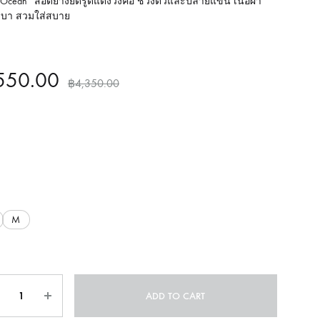
 Ocean” สอดยางยืดรูดแต่งวงคอ ช่วงตัวและปลายแขน เนื้อผ้า
เบา สวมใส่สบาย
550.00
฿
4,350.00
ue
M
ntity
ADD TO CART