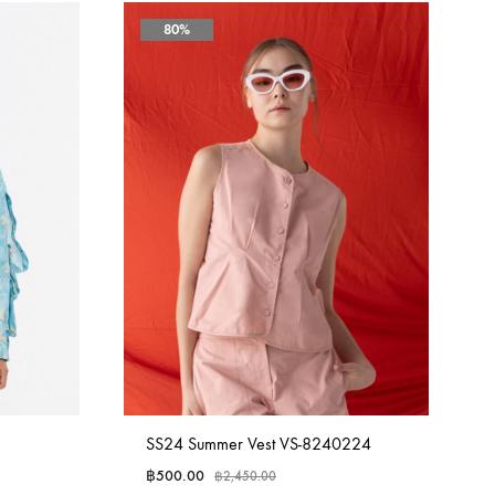
80%
SS24 Summer Vest VS-8240224
฿
500.00
฿
2,450.00