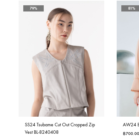
79%
81%
SS24 Tsubame Cut Out Cropped Zip
AW24 Be
Vest BL-8240408
฿
700.0