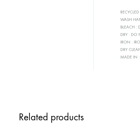
RECYCLED
WASH HAN
BLEACH :
DRY : DO
IRON : IR
DRY CLEA
MADE IN 
Related products