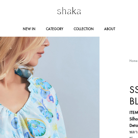
Shakastyles.com
Contemporary
NEW IN
CATEGORY
COLLECTION
ABOUT
|
women's
Shaka
wear
Online
that
RING SUMMER 2025
STORE LOCATION
DRESSES
AUTUMN WINTER 2024
JUMPSUITES
CO
Home
Store
accentuates
outstanding
Line 
woman
AUTUMN WINTER 2023
RA
SS
Lazad
and
B
self-
confident
ITEM
personality
Silh
Detai
พลาส