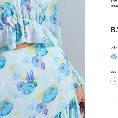
Blue
บาง
฿
color
Bl
size
S
Qua