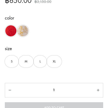
฿
650.00
฿
3,150.00
color
Red
Yellow
size
S
M
L
XL
Quantity
ADD TO CART