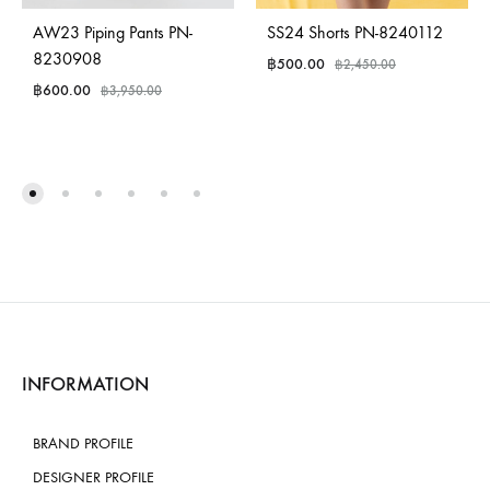
AW23 Piping Pants PN-
SS24 Shorts PN-8240112
8230908
฿
500.00
฿
2,450.00
฿
600.00
฿
3,950.00
INFORMATION
BRAND PROFILE
DESIGNER PROFILE