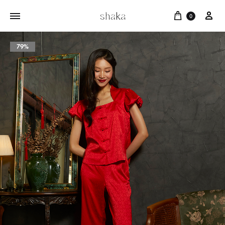
Cart
บัญ
0
79%