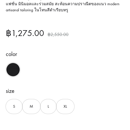
แฟชั่น มินิมอลและร่วมสมัย สะท้อนความปราณีตของแนว modern
artisanal tailoring ในโทนสีดำเรียบหรู
฿
1,275.00
฿
2,550.00
color
Black
size
S
M
L
XL