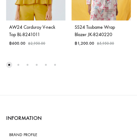
AW24 Corduroy V-neck
SS24 Tsubame Wrap
Top BL-8241011
Blazer JK-8240220
฿
600.00
฿
1,200.00
฿
2,950.00
฿
5,950.00
INFORMATION
BRAND PROFILE