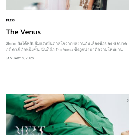
PRESS
The Venus
Shaka ยังได้หยิบยืมแรงบันดาลใจจากผลงานอันเลื่องชื่อของ ซัลบาด
อร์ ดาลี อีกหนึ่งชิ้น นั่นก็คือ The Venus ซึ่งถูกนำมาตีความใหม่ผ่าน
ลวดลาย Shaka Camo ลวดลายพรางที่หากลองพิจารณาอย่างใกล้ชิด
JANUARY 8, 2025
จะสามารถมองเห็นเห็นลวดลายใบหน้าเทพีแห่งความงาม ความรัก
และความอุดมสมบูรณ์อย่าง “วีนัส” เร้นกายอยู่ท่ามกลางลายพรางที่
คุ้นตากันดี Shaka also drew…